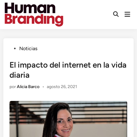
Saltar
al
Men
contenido
prin
Publicado
Noticias
en
El impacto del internet en la vida
diaria
por
Alicia Barco
•
agosto 26, 2021