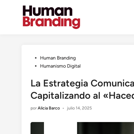
Saltar
al
contenido
Publicado
Human Branding
en
Humanismo Digital
La Estrategia Comunica
Capitalizando al «Hace
por
Alicia Barco
•
julio 14, 2025