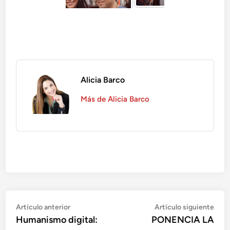
Alicia Barco
Más de Alicia Barco
Navegación
Artículo
Artí
Artículo anterior
Artículo siguiente
anterior:
sigu
Humanismo digital:
PONENCIA LA
de