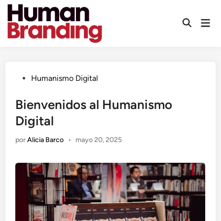
Saltar
al
Men
contenido
prin
Publicado
Humanismo Digital
en
Bienvenidos al Humanismo
Digital
por
Alicia Barco
•
mayo 20, 2025