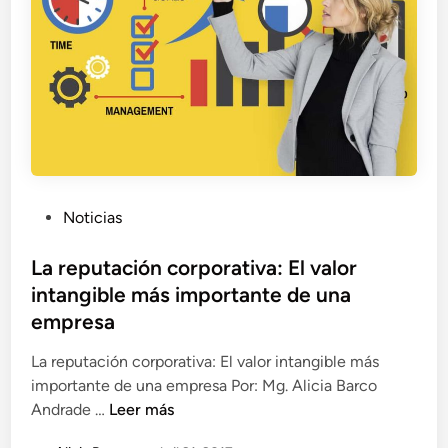
o
s
n
i
a
ó
n
d
e
l
M
a
P
Noticias
r
u
k
b
La reputación corporativa: El valor
e
l
intangible más importante de una
t
i
empresa
i
c
n
a
La reputación corporativa: El valor intangible más
g
d
importante de una empresa Por: Mg. Alicia Barco
4
o
L
Andrade …
Leer más
.
e
a