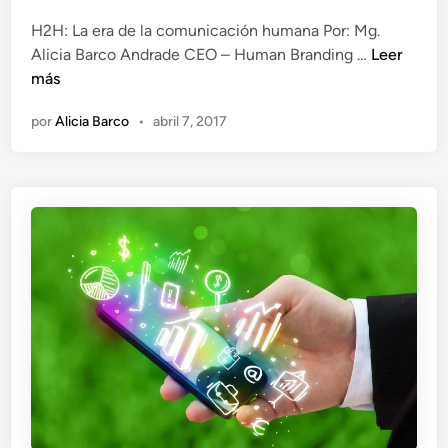
l
v
H2H: La era de la comunicación humana Por: Mg.
i
a
H
Alicia Barco Andrade CEO – Human Branding …
Leer
c
:
2
más
a
E
H
d
l
por
Alicia Barco
•
abril 7, 2017
:
o
v
L
e
a
a
n
l
e
o
r
r
a
i
d
n
e
t
l
a
a
n
c
g
o
i
m
b
u