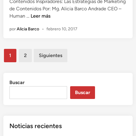
o
Contenidos Inspiradores: Las Estrategias de Marketing
c
i
r
de Contenidos Por: Mg. Alicia Barco Andrade CEO –
a
g
C
e
Human …
Leer más
d
i
o
n
o
t
por
Alicia Barco
•
febrero 10, 2017
n
c
e
a
t
i
n
l
e
m
e
Paginación
n
a
s
1
2
Siguientes
i
d
de
d
e
entradas
o
l
s
a
Buscar
I
p
Buscar
n
r
s
o
p
m
i
e
Noticias recientes
r
s
a
a