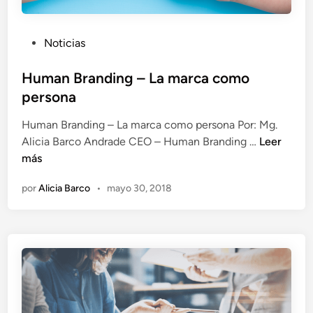
P
Noticias
u
b
Human Branding – La marca como
l
persona
i
Human Branding – La marca como persona Por: Mg.
c
H
Alicia Barco Andrade CEO – Human Branding …
Leer
a
u
más
d
m
o
por
Alicia Barco
•
mayo 30, 2018
a
e
n
n
B
r
a
n
d
i