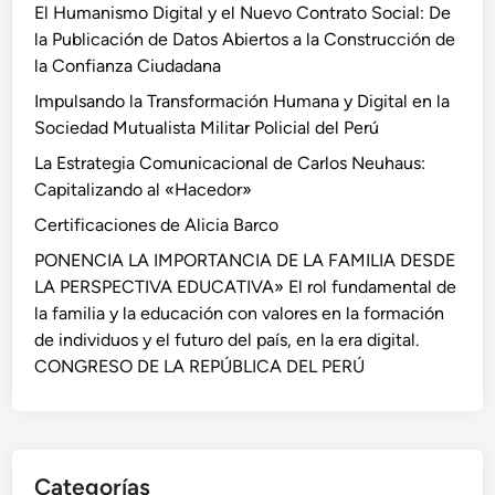
El Humanismo Digital y el Nuevo Contrato Social: De
d
la Publicación de Datos Abiertos a la Construcción de
o
la Confianza Ciudadana
r
e
Impulsando la Transformación Humana y Digital en la
s
Sociedad Mutualista Militar Policial del Perú
:
La Estrategia Comunicacional de Carlos Neuhaus:
L
Capitalizando al «Hacedor»
a
Certificaciones de Alicia Barco
s
E
PONENCIA LA IMPORTANCIA DE LA FAMILIA DESDE
s
LA PERSPECTIVA EDUCATIVA» El rol fundamental de
t
la familia y la educación con valores en la formación
r
de individuos y el futuro del país, en la era digital.
a
CONGRESO DE LA REPÚBLICA DEL PERÚ
t
e
g
i
Categorías
a