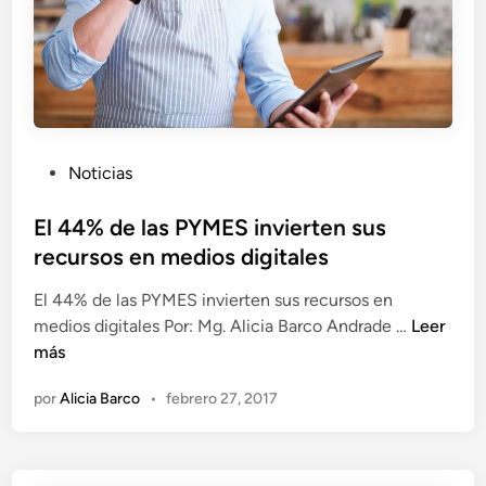
o
x
v
p
a
e
c
r
i
i
ó
e
P
Noticias
n
n
u
c
b
El 44% de las PYMES invierten sus
i
l
recursos en medios digitales
a
i
a
El 44% de las PYMES invierten sus recursos en
c
u
E
medios digitales Por: Mg. Alicia Barco Andrade …
Leer
a
t
l
más
d
é
4
o
n
por
Alicia Barco
•
febrero 27, 2017
4
e
t
%
n
i
d
c
e