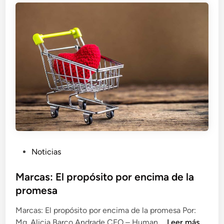
a
l
e
a
n
s
l
P
a
Y
c
M
o
E
m
S
u
i
n
n
i
v
c
i
a
P
Noticias
e
c
u
r
i
b
Marcas: El propósito por encima de la
t
ó
l
promesa
e
n
i
n
Marcas: El propósito por encima de la promesa Por:
c
s
M
Mg. Alicia Barco Andrade CEO – Human …
Leer más
a