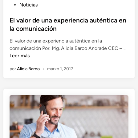
:
P
Noticias
n
U
u
d
n
b
El valor de una experiencia auténtica en
i
c
l
f
la comunicación
a
i
e
m
El valor de una experiencia auténtica en la
c
r
i
E
comunicación Por: Mg. Alicia Barco Andrade CEO – …
a
e
n
l
Leer más
d
n
o
v
o
c
por
Alicia Barco
•
marzo 1, 2017
h
a
e
i
a
l
n
a
c
o
d
i
r
a
a
d
l
e
a
u
i
n
n
a
n
e