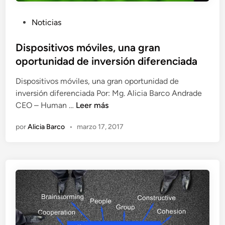
l
n
e
i
P
Noticias
m
c
u
á
a
b
Dispositivos móviles, una gran
s
c
l
oportunidad de inversión diferenciada
i
i
i
m
ó
Dispositivos móviles, una gran oportunidad de
c
p
n
inversión diferenciada Por: Mg. Alicia Barco Andrade
a
o
h
D
CEO – Human …
Leer más
d
r
u
i
o
t
por
Alicia Barco
•
marzo 17, 2017
m
s
e
a
a
p
n
n
n
o
t
a
s
e
i
d
t
e
i
u
v
n