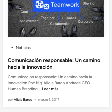
o
a
s
e
m
m
ó
p
v
r
i
e
l
s
e
a
P
Noticias
s
u
,
b
Comunicación responsable: Un camino
u
l
n
hacia la innovación
i
a
Comunicación responsable: Un camino hacia la
c
g
innovación Por: Mg. Alicia Barco Andrade CEO –
a
r
C
Human Branding …
Leer más
d
a
o
o
n
por
Alicia Barco
•
marzo 1, 2017
m
e
o
u
n
p