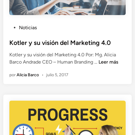
n
g
–
L
P
Noticias
a
u
m
b
Kotler y su visión del Marketing 4.0
a
l
Kotler y su visión del Marketing 4.0 Por: Mg. Alicia
r
i
K
Barco Andrade CEO – Human Branding …
Leer más
c
c
o
a
a
por
Alicia Barco
•
julio 5, 2017
t
c
d
l
o
o
e
m
e
r
o
n
y
p
s
e
u
r
v
s
i