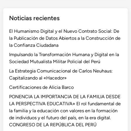
a
o
s
m
Noticias recientes
o
u
m
n
El Humanismo Digital y el Nuevo Contrato Social: De
n
i
la Publicación de Datos Abiertos a la Construcción de
i
c
la Confianza Ciudadana
c
a
a
Impulsando la Transformación Humana y Digital en la
c
n
Sociedad Mutualista Militar Policial del Perú
i
a
ó
La Estrategia Comunicacional de Carlos Neuhaus:
l
n
Capitalizando al «Hacedor»
p
Certificaciones de Alicia Barco
a
r
PONENCIA LA IMPORTANCIA DE LA FAMILIA DESDE
a
LA PERSPECTIVA EDUCATIVA» El rol fundamental de
i
la familia y la educación con valores en la formación
n
de individuos y el futuro del país, en la era digital.
c
CONGRESO DE LA REPÚBLICA DEL PERÚ