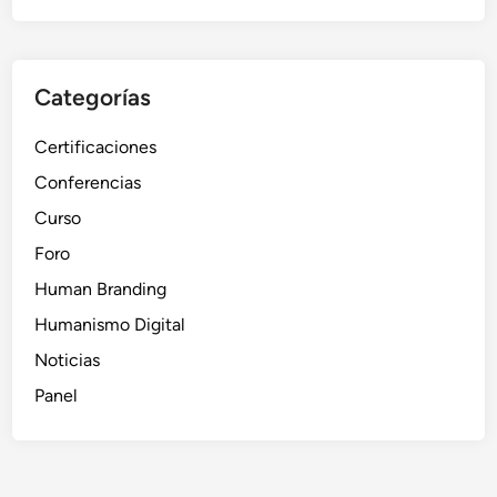
r
e
m
e
Categorías
n
t
Certificaciones
a
Conferencias
r
l
Curso
a
Foro
s
Human Branding
v
e
Humanismo Digital
n
Noticias
t
Panel
a
s
e
n