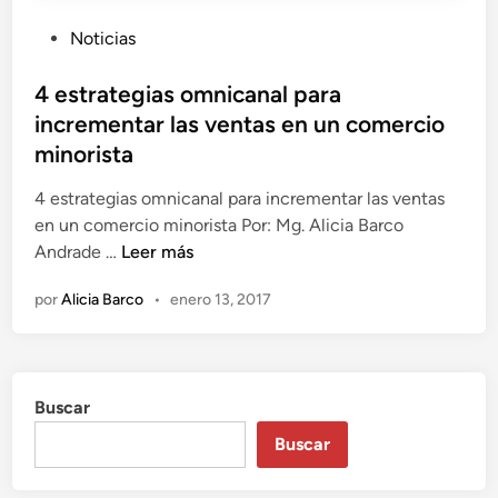
ó
e
P
Noticias
n
n
u
c
b
4 estrategias omnicanal para
i
l
incrementar las ventas en un comercio
a
i
a
minorista
c
u
a
4 estrategias omnicanal para incrementar las ventas
t
d
en un comercio minorista Por: Mg. Alicia Barco
é
o
4
Andrade …
Leer más
n
e
e
t
por
Alicia Barco
•
enero 13, 2017
n
s
i
t
c
r
a
a
e
Buscar
t
n
e
l
Buscar
g
a
i
c