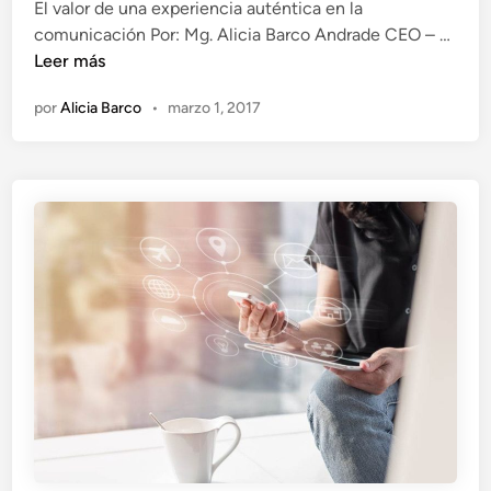
m
El valor de una experiencia auténtica en la
c
i
E
comunicación Por: Mg. Alicia Barco Andrade CEO – …
a
n
l
Leer más
d
o
v
o
por
Alicia Barco
•
marzo 1, 2017
h
a
e
a
l
n
c
o
i
r
a
d
l
e
a
u
i
n
n
a
n
e
o
x
v
p
a
e
c
r
i
i