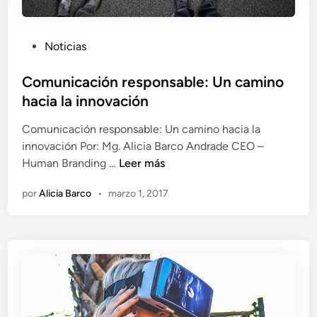
P
Noticias
u
b
Comunicación responsable: Un camino
l
hacia la innovación
i
Comunicación responsable: Un camino hacia la
c
innovación Por: Mg. Alicia Barco Andrade CEO –
a
C
Human Branding …
Leer más
d
o
o
por
Alicia Barco
•
marzo 1, 2017
m
e
u
n
n
i
c
a
c
i