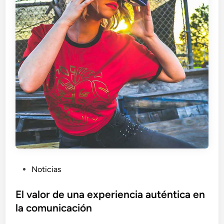
ó
n
r
e
s
p
o
n
s
a
b
l
e
:
P
Noticias
U
u
n
b
El valor de una experiencia auténtica en
c
l
la comunicación
a
i