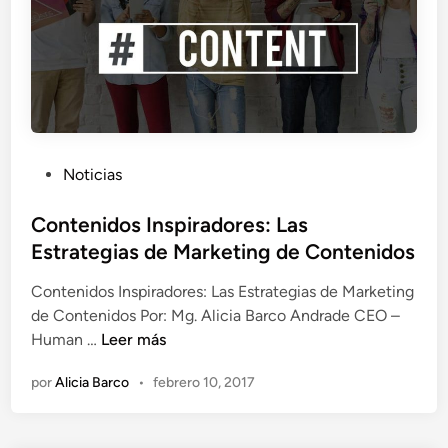
E
s
l
o
p
s
r
e
o
n
p
m
ó
e
s
P
Noticias
d
i
u
i
t
b
Contenidos Inspiradores: Las
o
o
l
Estrategias de Marketing de Contenidos
s
p
i
d
o
Contenidos Inspiradores: Las Estrategias de Marketing
c
i
r
de Contenidos Por: Mg. Alicia Barco Andrade CEO –
a
g
C
e
Human …
Leer más
d
i
o
n
o
t
por
Alicia Barco
•
febrero 10, 2017
n
c
e
a
t
i
n
l
e
m
e