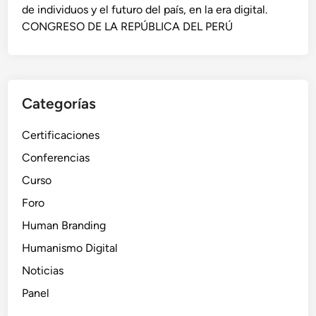
e
de individuos y el futuro del país, en la era digital.
m
CONGRESO DE LA REPÚBLICA DEL PERÚ
e
n
t
a
Categorías
r
l
Certificaciones
a
s
Conferencias
v
Curso
e
Foro
n
t
Human Branding
a
Humanismo Digital
s
Noticias
e
n
Panel
u