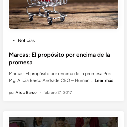
E
m
S
u
i
n
n
i
v
c
i
a
P
Noticias
e
c
u
r
i
b
Marcas: El propósito por encima de la
t
ó
l
promesa
e
n
i
n
Marcas: El propósito por encima de la promesa Por:
c
s
M
Mg. Alicia Barco Andrade CEO – Human …
Leer más
a
u
a
d
s
por
Alicia Barco
•
febrero 21, 2017
r
o
r
c
e
e
a
n
c
s
u
:
r