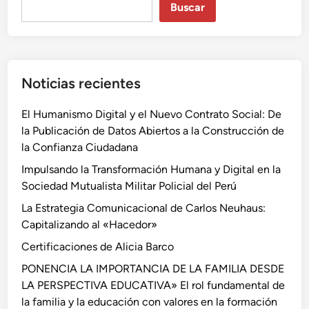
p
Buscar
s
e
o
r
m
s
n
o
Noticias recientes
i
n
c
a
El Humanismo Digital y el Nuevo Contrato Social: De
a
s
la Publicación de Datos Abiertos a la Construcción de
n
la Confianza Ciudadana
a
l
Impulsando la Transformación Humana y Digital en la
p
Sociedad Mutualista Militar Policial del Perú
a
La Estrategia Comunicacional de Carlos Neuhaus:
r
Capitalizando al «Hacedor»
a
Certificaciones de Alicia Barco
i
n
PONENCIA LA IMPORTANCIA DE LA FAMILIA DESDE
c
LA PERSPECTIVA EDUCATIVA» El rol fundamental de
r
la familia y la educación con valores en la formación