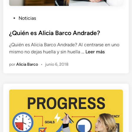
P
Noticias
u
b
¿Quién es Alicia Barco Andrade?
l
¿Quién es Alicia Barco Andrade? Al centrarse en uno
i
¿
mismo no dejas huella y sin huella …
Leer más
c
Q
a
por
Alicia Barco
•
junio 6, 2018
u
d
i
o
é
e
n
n
e
s
A
l
i
c