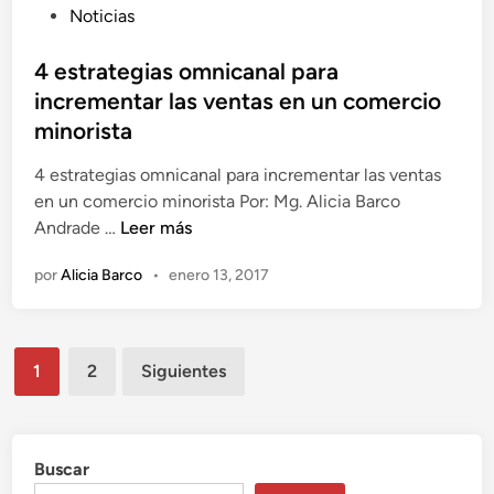
k
P
Noticias
g
e
u
i
t
b
4 estrategias omnicanal para
t
i
l
incrementar las ventas en un comercio
a
n
i
l
minorista
g
c
e
d
a
4 estrategias omnicanal para incrementar las ventas
m
e
d
en un comercio minorista Por: Mg. Alicia Barco
p
C
o
4
Andrade …
Leer más
i
o
e
e
e
n
por
Alicia Barco
•
enero 13, 2017
n
s
z
t
t
a
e
r
c
n
Paginación
a
o
1
2
Siguientes
i
t
n
de
d
e
l
o
entradas
g
a
s
i
Buscar
s
a