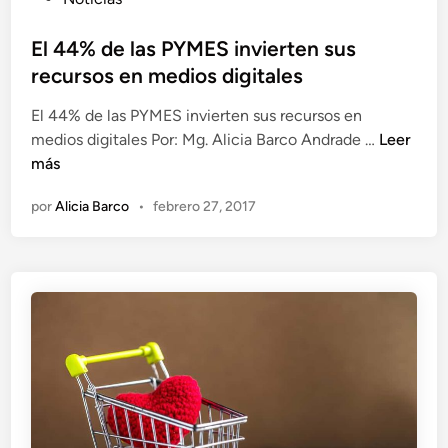
n
n
u
c
b
El 44% de las PYMES invierten sus
i
l
recursos en medios digitales
a
i
a
El 44% de las PYMES invierten sus recursos en
c
u
E
medios digitales Por: Mg. Alicia Barco Andrade …
Leer
a
t
l
más
d
é
4
o
n
por
Alicia Barco
•
febrero 27, 2017
4
e
t
%
n
i
d
c
e
a
l
e
a
n
s
l
P
a
Y
c
M
o