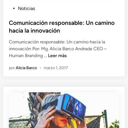
i
m
P
Noticias
c
á
u
a
s
b
Comunicación responsable: Un camino
c
i
l
i
hacia la innovación
m
i
ó
p
Comunicación responsable: Un camino hacia la
c
n
o
innovación Por: Mg. Alicia Barco Andrade CEO –
a
h
r
C
Human Branding …
Leer más
d
u
t
o
o
m
a
por
Alicia Barco
•
marzo 1, 2017
m
e
a
n
u
n
n
t
n
a
e
i
d
c
e
a
u
c
n
i
a
ó