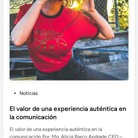
e
n
m
r
p
e
r
s
e
p
s
o
a
n
s
a
b
l
e
:
P
Noticias
U
u
n
b
El valor de una experiencia auténtica en
c
l
la comunicación
a
i
m
El valor de una experiencia auténtica en la
c
i
E
comunicación Por: Mg. Alicia Barco Andrade CEO – …
a