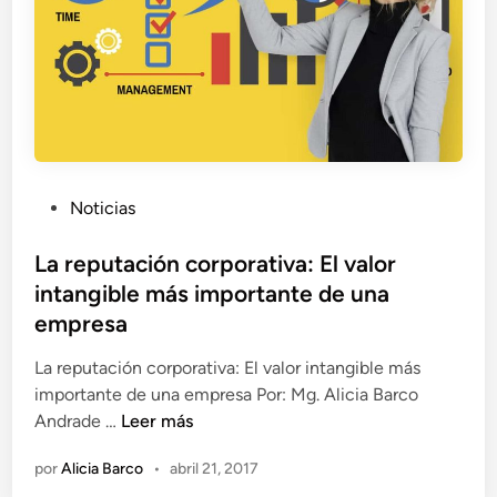
i
a
B
a
r
c
o
A
P
Noticias
n
u
d
b
La reputación corporativa: El valor
r
l
intangible más importante de una
a
i
empresa
d
c
e
a
La reputación corporativa: El valor intangible más
?
d
importante de una empresa Por: Mg. Alicia Barco
o
L
Andrade …
Leer más
e
a
por
Alicia Barco
•
abril 21, 2017
n
r