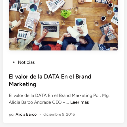
m
n
p
o
r
r
a
i
n
s
l
t
o
a
s
c
P
Noticias
o
u
n
b
El valor de la DATA En el Brand
s
l
Marketing
u
i
m
El valor de la DATA En el Brand Marketing Por: Mg.
c
i
E
Alicia Barco Andrade CEO – …
Leer más
a
d
l
d
o
por
Alicia Barco
•
diciembre 9, 2016
v
o
r
a
e
e