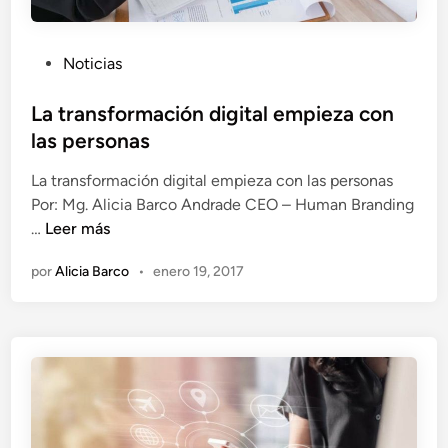
P
Noticias
u
b
La transformación digital empieza con
l
las personas
i
La transformación digital empieza con las personas
c
Por: Mg. Alicia Barco Andrade CEO – Human Branding
a
L
…
Leer más
d
a
o
por
Alicia Barco
•
enero 19, 2017
t
e
r
n
a
n
s
f
o
r