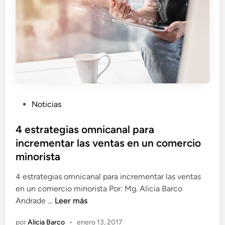
m
a
c
i
ó
n
d
i
P
Noticias
g
u
i
b
4 estrategias omnicanal para
t
l
incrementar las ventas en un comercio
a
i
l
minorista
c
e
a
4 estrategias omnicanal para incrementar las ventas
m
d
en un comercio minorista Por: Mg. Alicia Barco
p
o
4
Andrade …
Leer más
i
e
e
e
por
Alicia Barco
•
enero 13, 2017
n
s