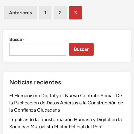
l
n
s
Paginación
o
e
Anteriores
1
2
3
r
de
n
d
l
entradas
e
o
l
Buscar
s
a
C
Buscar
D
y
A
b
T
e
A
r
Noticias recientes
E
D
n
a
El Humanismo Digital y el Nuevo Contrato Social: De
e
y
la Publicación de Datos Abiertos a la Construcción de
l
s
la Confianza Ciudadana
B
r
Impulsando la Transformación Humana y Digital en la
a
Sociedad Mutualista Militar Policial del Perú
n