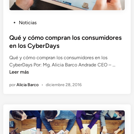
a
e
m
n
a
t
P
Noticias
r
a
u
c
s
b
Qué y cómo compran los consumidores
a
e
l
en los CyberDays
c
n
i
o
u
Qué y cómo compran los consumidores en los
c
m
n
Q
CyberDays Por: Mg. Alicia Barco Andrade CEO – …
a
o
c
u
Leer más
d
p
o
é
o
e
m
por
Alicia Barco
•
diciembre 28, 2016
y
e
r
e
c
n
s
r
ó
o
c
m
n
i
o
a
o
c
m
o
i