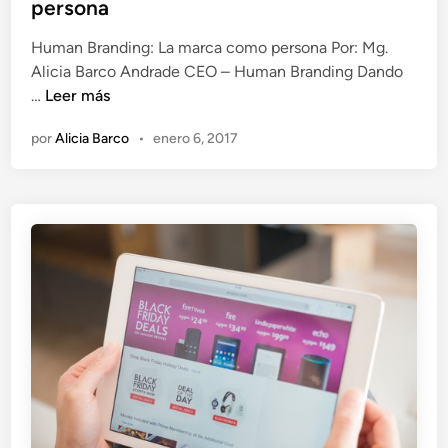
l
persona
p
i
a
Human Branding: La marca como persona Por: Mg.
c
r
Alicia Barco Andrade CEO – Human Branding Dando
a
a
H
…
Leer más
d
i
u
o
n
por
Alicia Barco
•
enero 6, 2017
m
e
c
a
n
r
n
e
B
m
r
e
a
n
n
t
d
a
i
r
n
l
g
a
:
s
L
v