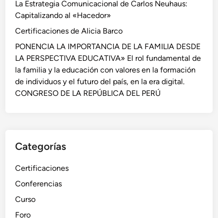
La Estrategia Comunicacional de Carlos Neuhaus:
d
Capitalizando al «Hacedor»
M
Certificaciones de Alicia Barco
a
r
PONENCIA LA IMPORTANCIA DE LA FAMILIA DESDE
k
LA PERSPECTIVA EDUCATIVA» El rol fundamental de
e
la familia y la educación con valores en la formación
t
de individuos y el futuro del país, en la era digital.
i
CONGRESO DE LA REPÚBLICA DEL PERÚ
n
g
Categorías
Certificaciones
Conferencias
Curso
Foro